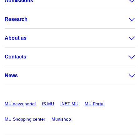
Admissions
Research
About us
Contacts
News
MU news portal
IS MU
INET MU
MU Portal
MU Shopping center
Munishop