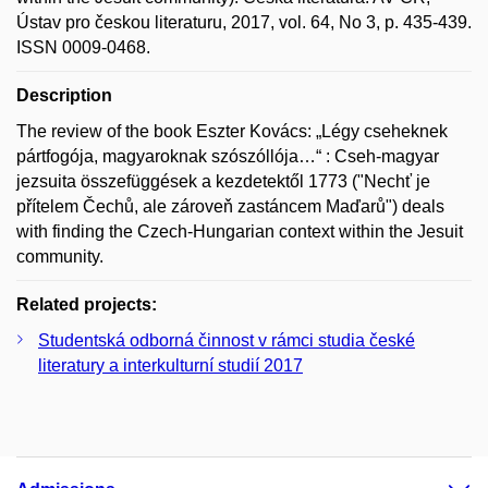
Ústav pro českou literaturu, 2017, vol. 64, No 3, p. 435-439.
ISSN 0009-0468.
Description
The review of the book Eszter Kovács: „Légy cseheknek
pártfogója, magyaroknak szószóllója…“ : Cseh-magyar
jezsuita összefüggések a kezdetektől 1773 ("Nechť je
přítelem Čechů, ale zároveň zastáncem Maďarů") deals
with finding the Czech-Hungarian context within the Jesuit
community.
Related projects:
Studentská odborná činnost v rámci studia české
literatury a interkulturní studií 2017