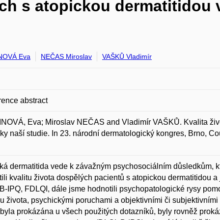
ch s atopickou dermatitidou 
NOVÁ Eva
NEČAS Miroslav
VAŠKŮ Vladimír
ence abstract
NOVÁ, Eva; Miroslav NEČAS and Vladimír VAŠKŮ. Kvalita živo
ky naší studie. In 23. národní dermatologický kongres, Brno, Cou
ká dermatitida vede k závažným psychosociálním důsledkům, kte
ili kvalitu života dospělých pacientů s atopickou dermatitidou a
B-IPQ, FDLQI, dále jsme hodnotili psychopatologické rysy pom
ou života, psychickými poruchami a objektivními či subjektivními
 byla prokázána u všech použitých dotazníků, byly rovněž proká