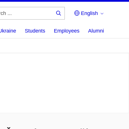
English
Search
...
Ukraine
Students
Employees
Alumni