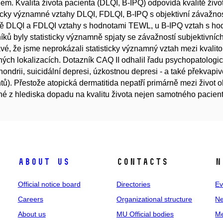
em. Kvalita života pacienta (DLQI, B-IPQ) odpovídá kvalitě život
ticky významné vztahy DLQI, FDLQI, B-IPQ s objektivní záva
ě DLQI a FDLQI vztahy s hodnotami TEWL, u B-IPQ vztah s hod
íků byly statisticky významně spjaty se závažností subjektivní
vé, že jsme neprokázali statisticky významný vztah mezi kvalit
lných lokalizacích. Dotazník CAQ II odhalil řadu psychopatologic
ondrii, suicidální depresi, úzkostnou depresi - a také překvapi
tů). Přestože atopická dermatitida nepatří primárně mezi život
é z hlediska dopadu na kvalitu života nejen samotného pacienta,
About us
Contacts
N
Official notice board
Directories
Ev
Careers
Organizational structure
Ne
About us
MU Official bodies
Me