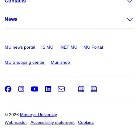
Contacts
News
MU news portal
IS MU
INET MU
MU Portal
MU Shopping center
Munishop
Facebook
Instagram
Youtube
LinkedIn
e-
Add
Add
Email
mail
to
to
calendar
calendar
© 2026
Masaryk University
Webmaster
Accessibility statement
Cookies