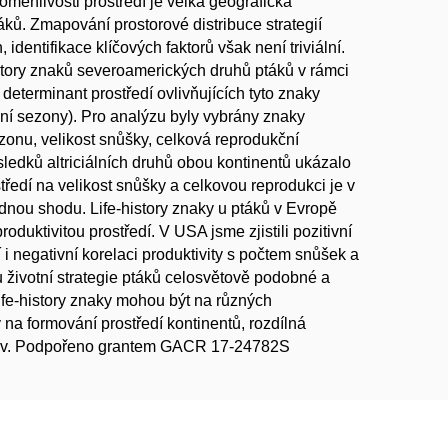
oměnlivosti prostředí je velká geografická
ptáků. Zmapování prostorové distribuce strategií
identifikace klíčových faktorů však není triviální.
story znaků severoamerických druhů ptáků v rámci
determinant prostředí ovlivňujících tyto znaky
zdní sezony). Pro analýzu byly vybrány znaky
ezonu, velikost snůšky, celková reprodukční
sledků altriciálních druhů obou kontinentů ukázalo
tředí na velikost snůšky a celkovou reprodukci je v
dnou shodu. Life-history znaky u ptáků v Evropě
oduktivitou prostředí. V USA jsme zjistili pozitivní
 i negativní korelaci produktivity s počtem snůšek a
u životní strategie ptáků celosvětově podobné a
 life-history znaky mohou být na různých
 na formování prostředí kontinentů, rozdílná
enstev. Podpořeno grantem GACR 17-24782S