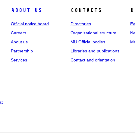
About us
Contacts
N
Official notice board
Directories
Ev
Careers
Organizational structure
Ne
About us
MU Official bodies
Me
Partnership
Libraries and publications
Services
Contact and orientation
at