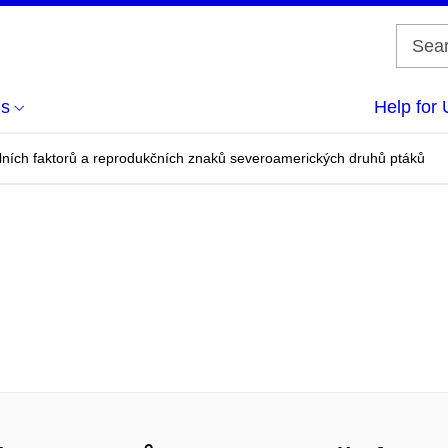
us
Help for 
ních faktorů a reprodukčních znaků severoamerických druhů ptáků