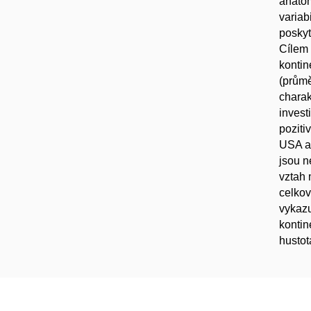
anatom
variab
poskyt
Cílem 
kontin
(průmě
charak
invest
poziti
USA a 
jsou n
vztah 
celkov
vykazu
kontin
hustot