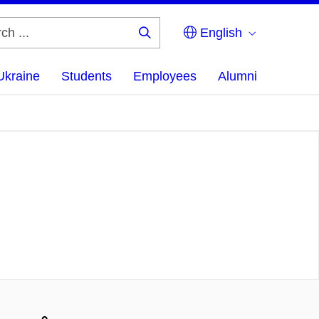
English
Search
...
Ukraine
Students
Employees
Alumni