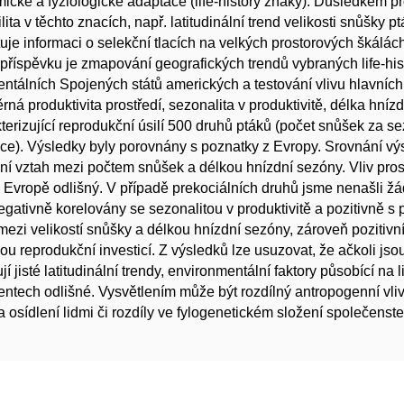
ické a fyziologické adaptace (life-history znaky). Důsledkem pr
ilita v těchto znacích, např. latitudinální trend velikosti snůšky 
uje informaci o selekční tlacích na velkých prostorových škálách, 
příspěvku je zmapování geografických trendů vybraných life-hi
entálních Spojených států amerických a testování vlivu hlavních 
rná produktivita prostředí, sezonalita v produktivitě, délka hní
terizující reprodukční úsilí 500 druhů ptáků (počet snůšek za s
ice). Výsledky byly porovnány s poznatky z Evropy. Srovnání vý
vní vztah mezi počtem snůšek a délkou hnízdní sezóny. Vliv pros
Evropě odlišný. V případě prekociálních druhů jsme nenašli žá
egativně korelovány se sezonalitou v produktivitě a pozitivně s pr
mezi velikostí snůšky a délkou hnízdní sezóny, zároveň pozitivní
ou reprodukční investicí. Z výsledků lze usuzovat, že ačkoli jso
jí jisté latitudinální trendy, environmentální faktory působící na
entech odlišné. Vysvětlením může být rozdílný antropogenní vliv
a osídlení lidmi či rozdíly ve fylogenetickém složení společ