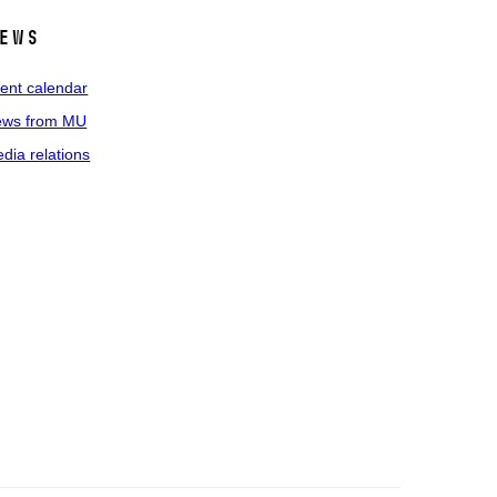
ews
ent calendar
ws from MU
dia relations