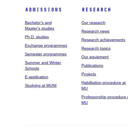
Admissions
Research
Bachelor's and
Our research
Master's studies
Research news
Ph.D. studies
Research achievements
Exchange programmes
Research topics
Semester programmes
Our equipment
Summer and Winter
Publications
Schools
Projects
E-application
Habilitation procedure at
Studying at MUNI
MU
Professorship procedure 
MU