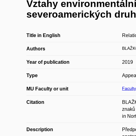
Vztahy environmentální
severoamerických druh
Title in English
Relati
BLAŽK
Authors
Year of publication
2019
Type
Appea
Faculty
MU Faculty or unit
Citation
BLAŽK
znaků 
in Nor
Description
Předpo