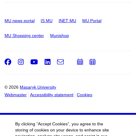
MU news portal
IS MU
INET MU
MU Portal
MU Shopping center
Munishop
Facebook
Instagram
Youtube
LinkedIn
e-
Add
Add
Email
mail
to
to
calendar
calendar
© 2026
Masaryk University
Webmaster
Accessibility statement
Cookies
By clicking “Accept Cookies”, you agree to the
storing of cookies on your device to enhance site