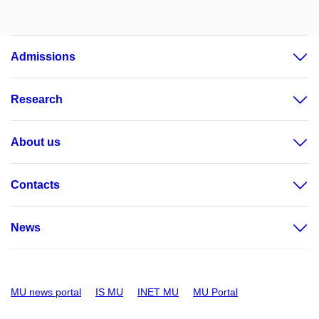
Admissions
Research
About us
Contacts
News
MU news portal
IS MU
INET MU
MU Portal