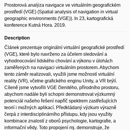
Prostorová analýza navigace ve virtuálním geografickém
prostředí (VGE) (Spatial analysis of navigation in virtual
geographic environments (VGE)). In 23, kartografická
konference Kutná Hora. 2019.
Description
Článek prezentuje originální virtuální geografické prostředí
(VGE), které bylo navrženo za účelem sledování a
vyhodnocování lidského chování a výkonu v úlohách
zaměřených na navigaci virtuálním prostorem. Abychom
tento záměr realizovali, využili jsme možností virtuální
reality (VR), včetne grafického enginu Unity, a VR brýlí.
Cíleně jsme vytvořili VGE členitého, přírodního prostoru,
abychom nadále byli schopni demonstrovat výzkumný
potenciál našeho řešení napříč spektrem zastřešujících
teorií i možných aplikací. Předkládaný výzkum výrazně
čerpá z interdisciplinárního přístupu, kdy jsou využity
kombinace znalostí z oborů psychologie, kartografie, a
informační vědy. Toto propojení mj. demonstruje, že