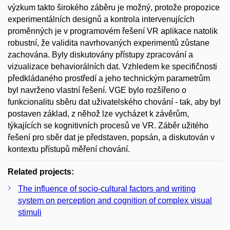
výzkum takto širokého záběru je možný, protože propozice
experimentálních designů a kontrola intervenujících
proměnných je v programovém řešení VR aplikace natolik
robustní, že validita navrhovaných experimentů zůstane
zachována. Byly diskutovány přístupy zpracování a
vizualizace behaviorálních dat. Vzhledem ke specifičnosti
předkládaného prostředí a jeho technickým parametrům
byl navrženo vlastní řešení. VGE bylo rozšířeno o
funkcionalitu sběru dat uživatelského chování - tak, aby byl
postaven základ, z něhož lze vycházet k závěrům,
týkajících se kognitivních procesů ve VR. Záběr užitého
řešení pro sběr dat je představen, popsán, a diskutován v
kontextu přístupů měření chování.
Related projects:
The influence of socio-cultural factors and writing
system on perception and cognition of complex visual
stimuli