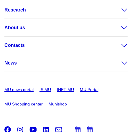
Research
About us
Contacts
News
MU news portal
IS MU
INET MU
MU Portal
MU Shopping center
Munishop
Facebook
Instagram
Youtube
LinkedIn
e-
Add
Add