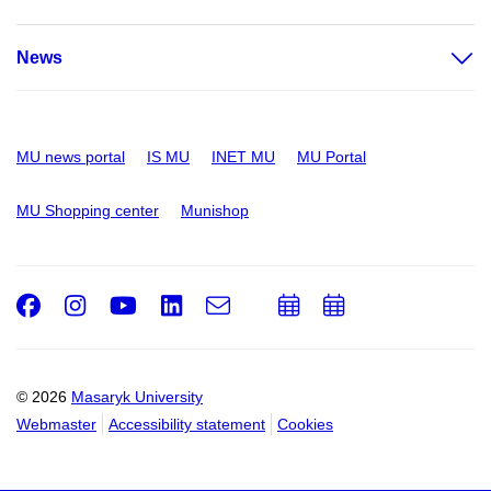
News
MU news portal
IS MU
INET MU
MU Portal
MU Shopping center
Munishop
Facebook
Instagram
Youtube
LinkedIn
e-
Add
Add
Email
mail
to
to
calendar
calendar
© 2026
Masaryk University
Webmaster
Accessibility statement
Cookies