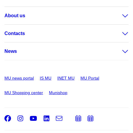
About us
Contacts
News
MU news portal
IS MU
INET MU
MU Portal
MU Shopping center
Munishop
Facebook
Instagram
Youtube
LinkedIn
e-
Add
Add
Email
mail
to
to
calendar
calendar