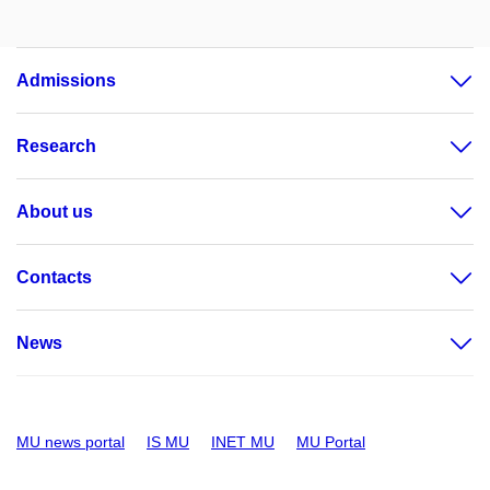
Admissions
Research
About us
Contacts
News
MU news portal
IS MU
INET MU
MU Portal