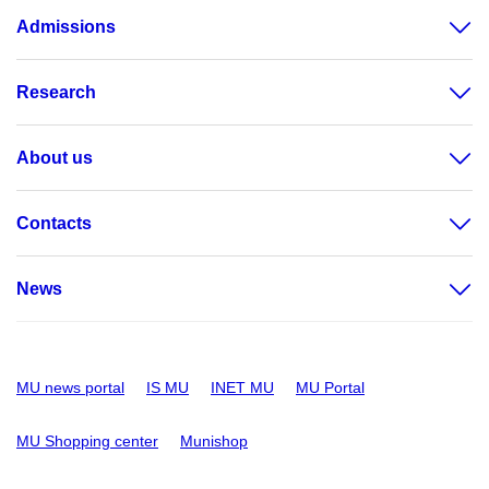
Admissions
Research
About us
Contacts
News
MU news portal
IS MU
INET MU
MU Portal
MU Shopping center
Munishop