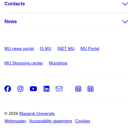
Contacts
News
MU news portal
IS MU
INET MU
MU Portal
MU Shopping center
Munishop
Facebook
Instagram
Youtube
LinkedIn
e-
Add
Add
Email
mail
to
to
calendar
calendar
© 2026
Masaryk University
Webmaster
Accessibility statement
Cookies