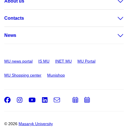
About us
Contacts
News
MU news portal
IS MU
INET MU
MU Portal
MU Shopping center
Munishop
Facebook
Instagram
Youtube
LinkedIn
e-
Add
Add
Email
mail
to
to
calendar
calendar
© 2026
Masaryk University