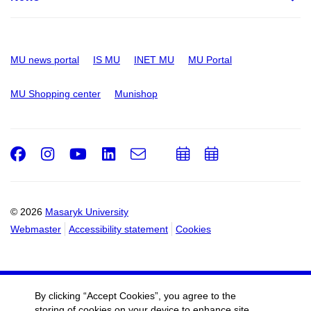
MU news portal
IS MU
INET MU
MU Portal
MU Shopping center
Munishop
Facebook
Instagram
Youtube
LinkedIn
e-
Add
Add
Email
mail
to
to
calendar
calendar
© 2026
Masaryk University
Webmaster
Accessibility statement
Cookies
By clicking “Accept Cookies”, you agree to the
storing of cookies on your device to enhance site