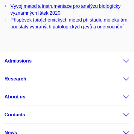
Vývoj metod a instrumentace pro analýzu biologicky
významných látek 2020
Příspěvek {bio}chemických metod při studiu molekulární
podstaty vybraných patologických jevů a onemocnění
Admissions
Research
About us
Contacts
News