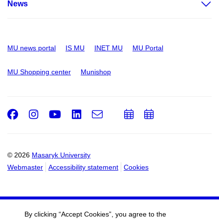
News
MU news portal
IS MU
INET MU
MU Portal
MU Shopping center
Munishop
Facebook
Instagram
Youtube
LinkedIn
e-
Add
Add
Email
mail
to
to
calendar
calendar
© 2026
Masaryk University
Webmaster
Accessibility statement
Cookies
By clicking “Accept Cookies”, you agree to the