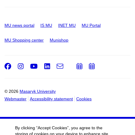
MU news portal
IS MU
INET MU
MU Portal
MU Shopping center
Munishop
Facebook
Instagram
Youtube
LinkedIn
e-
Add
Add
Email
mail
to
to
calendar
calendar
© 2026
Masaryk University
Webmaster
Accessibility statement
Cookies
By clicking “Accept Cookies”, you agree to the
storing of cookies on your device to enhance site