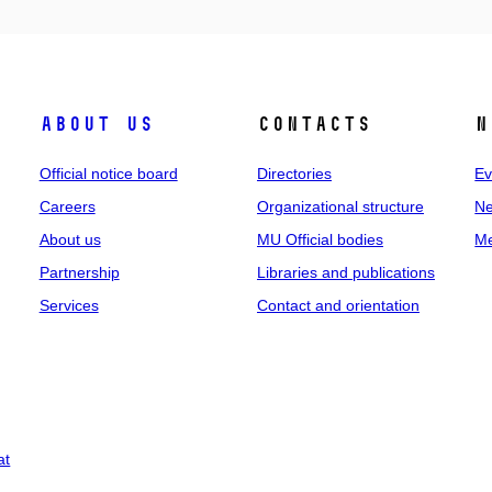
About us
Contacts
N
Official notice board
Directories
Ev
Careers
Organizational structure
Ne
About us
MU Official bodies
Me
Partnership
Libraries and publications
Services
Contact and orientation
at