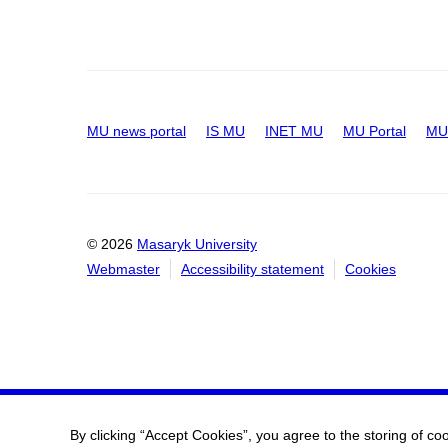
MU news portal
IS MU
INET MU
MU Portal
MU 
© 2026
Masaryk University
Webmaster
Accessibility statement
Cookies
By clicking “Accept Cookies”, you agree to the storing of co