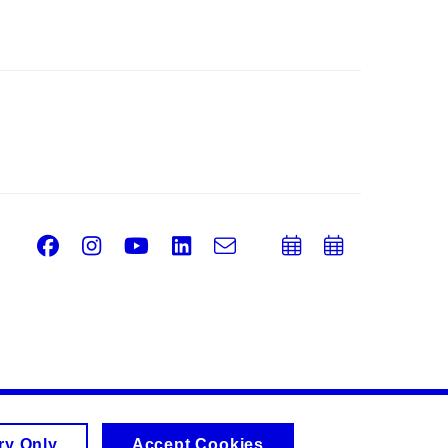
Facebook
Instagram
Youtube
LinkedIn
e-
Add
Add
Email
mail
to
to
calendar
calend
ry Only
Accept Cookies