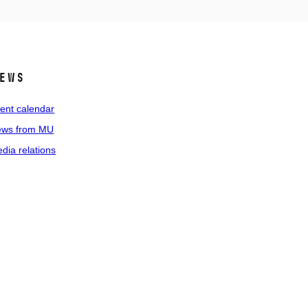
ews
ent calendar
ws from MU
dia relations