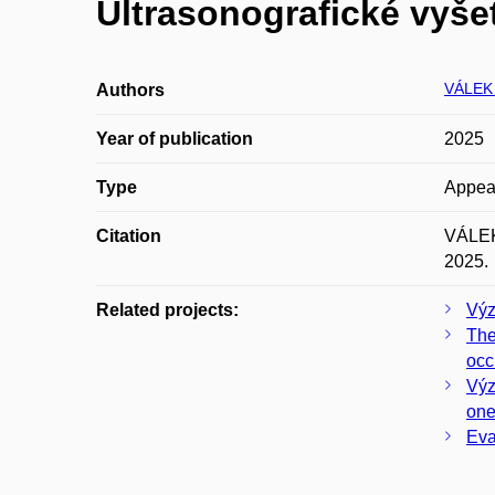
Ultrasonografické vyše
VÁLEK 
Authors
Year of publication
2025
Type
Appea
Citation
VÁLEK,
2025.
Related projects:
Výz
The
occ
Výz
on
Eva