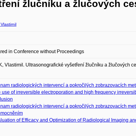
tření žlučníku a žlučových ce
Vlastimil
red in Conference without Proceedings
 Vlastimil. Ultrasonografické vyšetření žlučníku a žlučových ce
nam radiologických intervencí a pokročilých zobrazovacích met
 use of irreversible electroporation and high frequency irreversib
lusion
nam radiologických intervencí a pokročilých zobrazovacích met
emocněním
luation of Efficacy and Optimization of Radiological Imaging an