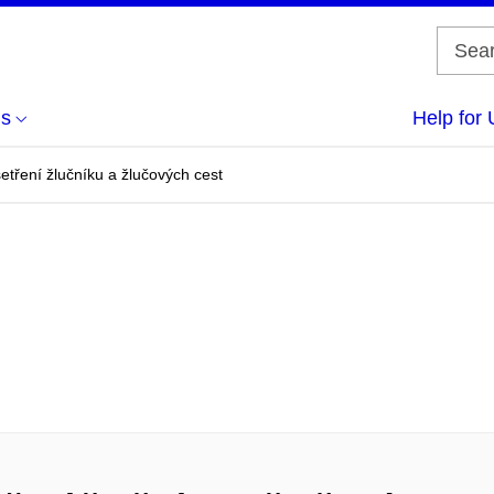
us
Help for 
etření žlučníku a žlučových cest