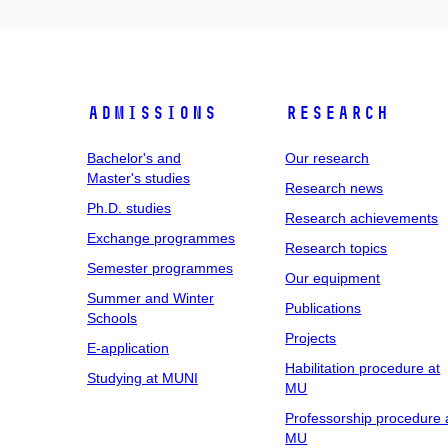
Admissions
Research
Bachelor's and
Our research
Master's studies
Research news
Ph.D. studies
Research achievements
Exchange programmes
Research topics
Semester programmes
Our equipment
Summer and Winter
Publications
Schools
Projects
E-application
Habilitation procedure at
Studying at MUNI
MU
Professorship procedure 
MU