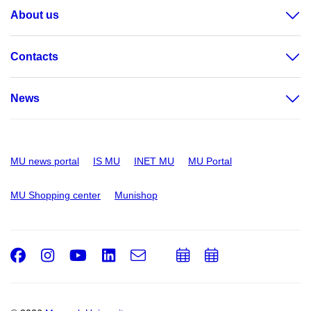
About us
Contacts
News
MU news portal
IS MU
INET MU
MU Portal
MU Shopping center
Munishop
Facebook
Instagram
Youtube
LinkedIn
e-
Add
Add
Email
mail
to
to
calendar
calendar