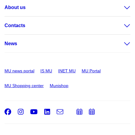
About us
Contacts
News
MU news portal
IS MU
INET MU
MU Portal
MU Shopping center
Munishop
Facebook
Instagram
Youtube
LinkedIn
e-
Add
Add
Email
mail
to
to
calendar
calendar