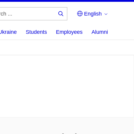
English
Search
...
Ukraine
Students
Employees
Alumni