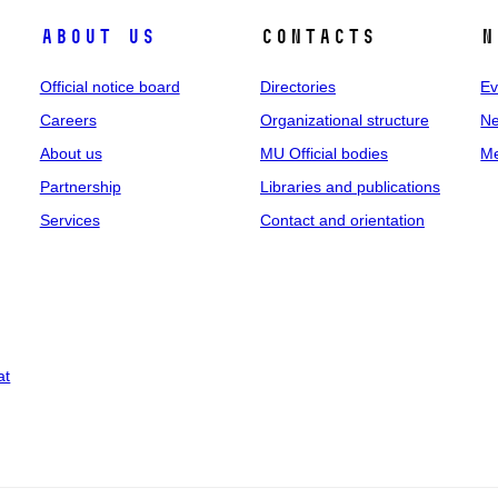
About us
Contacts
N
Official notice board
Directories
Ev
Careers
Organizational structure
Ne
About us
MU Official bodies
Me
Partnership
Libraries and publications
Services
Contact and orientation
at