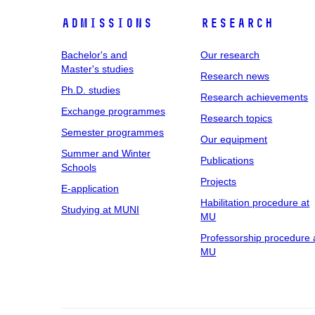
Admissions
Research
Bachelor's and
Our research
Master's studies
Research news
Ph.D. studies
Research achievements
Exchange programmes
Research topics
Semester programmes
Our equipment
Summer and Winter
Publications
Schools
Projects
E-application
Habilitation procedure at
Studying at MUNI
MU
Professorship procedure 
MU