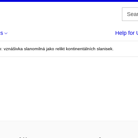
us
Help for 
o: vznášivka slanomilná jako relikt kontinentálních slanisek.