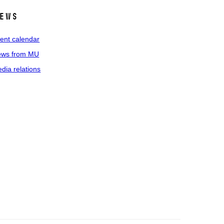
ews
ent calendar
ws from MU
dia relations