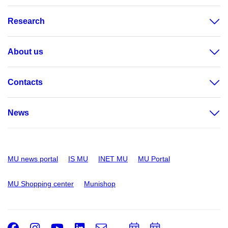
Research
About us
Contacts
News
MU news portal
IS MU
INET MU
MU Portal
MU Shopping center
Munishop
Facebook
Instagram
Youtube
LinkedIn
e-
Add
Add