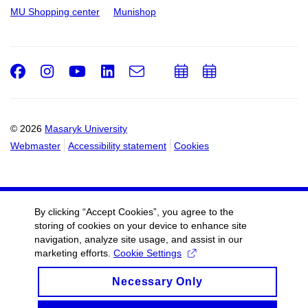
MU Shopping center
Munishop
Facebook
Instagram
Youtube
LinkedIn
e-
Add
Add
Email
mail
to
to
calendar
calendar
© 2026
Masaryk University
Webmaster
Accessibility statement
Cookies
By clicking “Accept Cookies”, you agree to the
storing of cookies on your device to enhance site
navigation, analyze site usage, and assist in our
marketing efforts.
Cookie Settings
Necessary Only