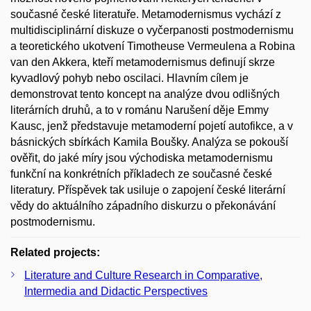
současné české literatuře. Metamodernismus vychází z
multidisciplinární diskuze o vyčerpanosti postmodernismu
a teoretického ukotvení Timotheuse Vermeulena a Robina
van den Akkera, kteří metamodernismus definují skrze
kyvadlový pohyb nebo oscilaci. Hlavním cílem je
demonstrovat tento koncept na analýze dvou odlišných
literárních druhů, a to v románu Narušení děje Emmy
Kausc, jenž představuje metamoderní pojetí autofikce, a v
básnických sbírkách Kamila Boušky. Analýza se pokouší
ověřit, do jaké míry jsou východiska metamodernismu
funkční na konkrétních příkladech ze současné české
literatury. Příspěvek tak usiluje o zapojení české literární
vědy do aktuálního západního diskurzu o překonávání
postmodernismu.
Related projects:
Literature and Culture Research in Comparative,
Intermedia and Didactic Perspectives