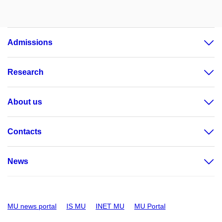
Admissions
Research
About us
Contacts
News
MU news portal
IS MU
INET MU
MU Portal