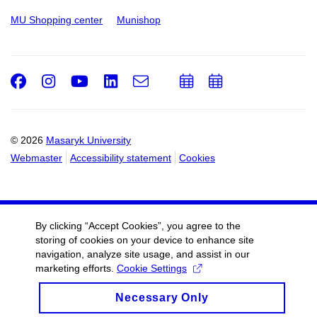
MU Shopping center
Munishop
Facebook
Instagram
Youtube
LinkedIn
e-
Add
Add
Email
mail
to
to
calendar
calendar
© 2026
Masaryk University
Webmaster
Accessibility statement
Cookies
By clicking “Accept Cookies”, you agree to the
storing of cookies on your device to enhance site
navigation, analyze site usage, and assist in our
marketing efforts.
Cookie Settings
Necessary Only