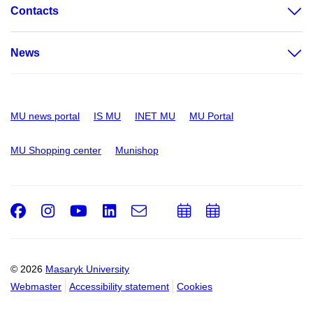
Contacts
News
MU news portal
IS MU
INET MU
MU Portal
MU Shopping center
Munishop
Facebook
Instagram
Youtube
LinkedIn
e-
Add
Add
Email
mail
to
to
calendar
calendar
© 2026
Masaryk University
Webmaster
Accessibility statement
Cookies