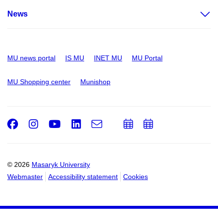
News
MU news portal
IS MU
INET MU
MU Portal
MU Shopping center
Munishop
Facebook
Instagram
Youtube
LinkedIn
e-
Add
Add
Email
mail
to
to
calendar
calendar
© 2026
Masaryk University
Webmaster
Accessibility statement
Cookies