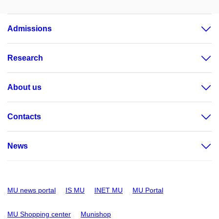
Admissions
Research
About us
Contacts
News
MU news portal
IS MU
INET MU
MU Portal
MU Shopping center
Munishop