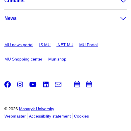
Contacts
News
MU news portal
IS MU
INET MU
MU Portal
MU Shopping center
Munishop
Facebook
Instagram
Youtube
LinkedIn
e-
Add
Add
Email
mail
to
to
calendar
calendar
© 2026
Masaryk University
Webmaster
Accessibility statement
Cookies