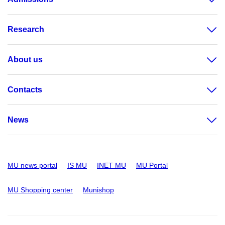
Research
About us
Contacts
News
MU news portal
IS MU
INET MU
MU Portal
MU Shopping center
Munishop