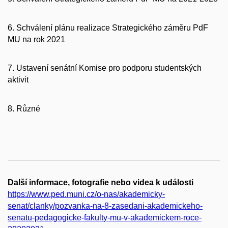
6. Schválení plánu realizace Strategického záměru PdF
MU na rok 2021
7. Ustavení senátní Komise pro podporu studentských
aktivit
8. Různé
Další informace, fotografie nebo videa k události
https://www.ped.muni.cz/o-nas/akademicky-
senat/clanky/pozvanka-na-8-zasedani-akademickeho-
senatu-pedagogicke-fakulty-mu-v-akademickem-roce-