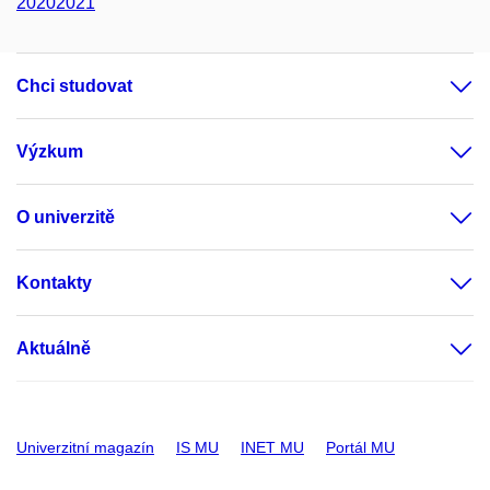
20202021
Chci studovat
Výzkum
O univerzitě
Kontakty
Aktuálně
Univerzitní magazín
IS MU
INET MU
Portál MU