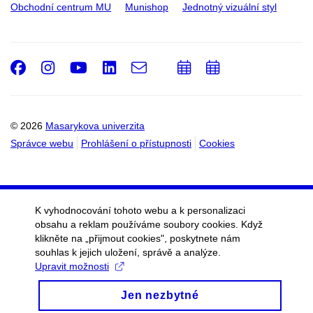
Obchodní centrum MU
Munishop
Jednotný vizuální styl
Facebook
Instagram
Youtube
LinkedIn
e-
Přidat
Přidat
Email
mail
do
do
kalendáře
kalendáře
© 2026
Masarykova univerzita
Správce webu
Prohlášení o přístupnosti
Cookies
K vyhodnocování tohoto webu a k personalizaci
obsahu a reklam používáme soubory cookies. Když
klikněte na „přijmout cookies", poskytnete nám
souhlas k jejich uložení, správě a analýze.
Upravit možnosti
Jen nezbytné