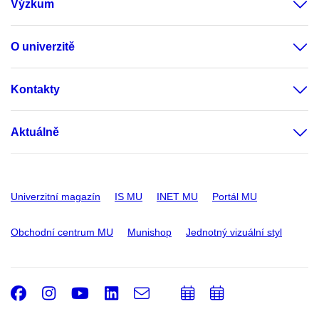
Výzkum
O univerzitě
Kontakty
Aktuálně
Univerzitní magazín
IS MU
INET MU
Portál MU
Obchodní centrum MU
Munishop
Jednotný vizuální styl
Facebook
Instagram
Youtube
LinkedIn
e-
Přidat
Přidat
Email
mail
do
do