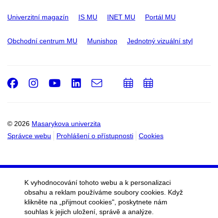
Univerzitní magazín
IS MU
INET MU
Portál MU
Obchodní centrum MU
Munishop
Jednotný vizuální styl
Facebook
Instagram
Youtube
LinkedIn
e-
Přidat
Přidat
Email
mail
do
do
kalendáře
kalendáře
© 2026
Masarykova univerzita
Správce webu
Prohlášení o přístupnosti
Cookies
K vyhodnocování tohoto webu a k personalizaci
obsahu a reklam používáme soubory cookies. Když
klikněte na „přijmout cookies", poskytnete nám
souhlas k jejich uložení, správě a analýze.