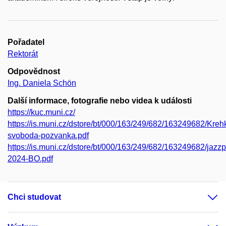
Pořadatel
Rektorát
Odpovědnost
Ing. Daniela Schön
Další informace, fotografie nebo videa k události
https://kuc.muni.cz/
https://is.muni.cz/dstore/bt/000/163/249/682/163249682/Kreh
svoboda-pozvanka.pdf
https://is.muni.cz/dstore/bt/000/163/249/682/163249682/jazzp
2024-BO.pdf
Chci studovat