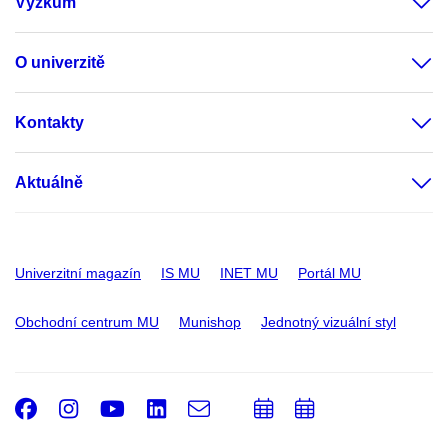
Výzkum
O univerzitě
Kontakty
Aktuálně
Univerzitní magazín
IS MU
INET MU
Portál MU
Obchodní centrum MU
Munishop
Jednotný vizuální styl
Facebook
Instagram
Youtube
LinkedIn
e-
Přidat
Přidat
Email
mail
do
do