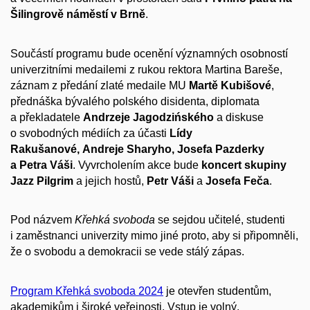
Šilingrově náměstí v Brně
.
Součástí programu bude ocenění významných osobností
univerzitními medailemi z rukou rektora Martina Bareše,
záznam z předání zlaté medaile MU
Martě Kubišové
,
přednáška bývalého polského disidenta, diplomata
a překladatele
Andrzeje Jagodzińského
a diskuse
o svobodných médiích za účasti
Lídy
Rakušanové,
Andreje Sharyho,
Josefa Pazderky
a Petra Váši
. Vyvrcholením akce bude
koncert skupiny
Jazz Pilgrim
a jejich hostů,
Petr Váši
a
Josefa Feča
.
Pod názvem
Křehká svoboda
se sejdou učitelé, studenti
i zaměstnanci univerzity mimo jiné proto, aby si připomněli,
že o svobodu a demokracii se vede stálý zápas.
Program Křehká svoboda 2024
je otevřen studentům,
akademikům i široké veřejnosti. Vstup je volný.