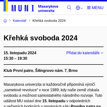
Kalendář
Křehká svoboda 2024
Křehká svoboda 2024
15. listopadu 2024
Přidat do kalendáře
15:30 – 19:30
Klub První patro, Šilingrovo nám. 7, Brno
Masarykova univerzita si každoročně připomíná výročí
„sametové revoluce“ v roce 1989, kdy naše země získala
svobodu a možnost samostatného národního rozvoje. Tuto
událost MU oslaví dne
15. listopadu
v odpoledních
a večerních hodinách v prostorách sálu
Prvního patra na