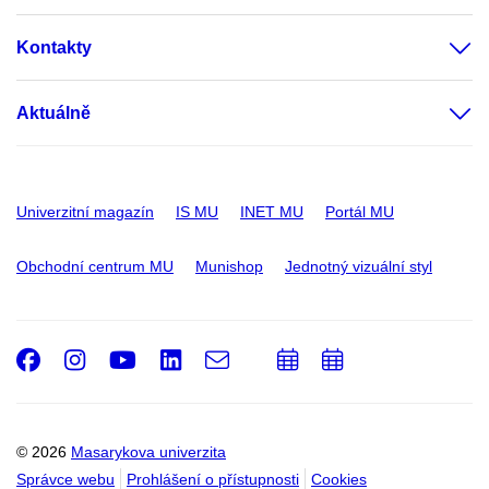
Kontakty
Aktuálně
Univerzitní magazín
IS MU
INET MU
Portál MU
Obchodní centrum MU
Munishop
Jednotný vizuální styl
Facebook
Instagram
Youtube
LinkedIn
e-
Přidat
Přidat
Email
mail
do
do
kalendáře
kalendáře
© 2026
Masarykova univerzita
Správce webu
Prohlášení o přístupnosti
Cookies