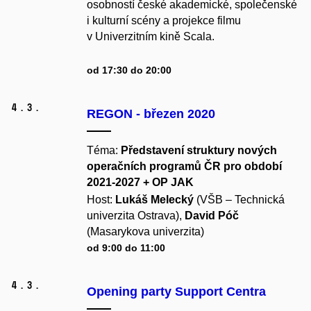
osobností české akademické, společenské
i kulturní scény a projekce filmu
v Univerzitním kině Scala.
od 17:30 do 20:00
4.
3.
REGON - březen 2020
Téma:
Představení struktury nových
operačních programů ČR pro období
2021-2027 + OP JAK
Host:
Lukáš Melecký
(
VŠB – Technická
univerzita Ostrava),
David Póč
(Masarykova univerzita)
od 9:00 do 11:00
4.
3.
Opening party Support Centra