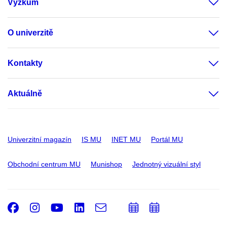
Výzkum
O univerzitě
Kontakty
Aktuálně
Univerzitní magazín
IS MU
INET MU
Portál MU
Obchodní centrum MU
Munishop
Jednotný vizuální styl
Facebook
Instagram
Youtube
LinkedIn
e-
Přidat
Přidat
Email
mail
do
do