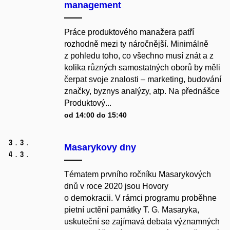
management
Práce produktového manažera patří
rozhodně mezi ty náročnější. Minimálně
z pohledu toho, co všechno musí znát a z
kolika různých samostatných oborů by měli
čerpat svoje znalosti – marketing, budování
značky, byznys analýzy, atp. Na přednášce
Produktový...
od 14:00 do 15:40
3.
3.
Masarykovy dny
4.
3.
Tématem prvního ročníku Masarykových
dnů v roce 2020 jsou Hovory
o demokracii.
V rámci programu proběhne
pietní uctění památky T. G. Masaryka,
uskuteční se zajímavá debata významných