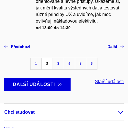
orientované a levné přístupy. Ukážeme si,
jak měřit kvalitu výsledných dat a testovat
různé principy UX a uvidíme, jak moc
ovlivňují nákladovou efektivitu.
od 13:00 do 14:30
Předchozí
Další
1
2
3
4
5
6
Starší události
DALŠÍ UDÁLOSTI
Chci studovat