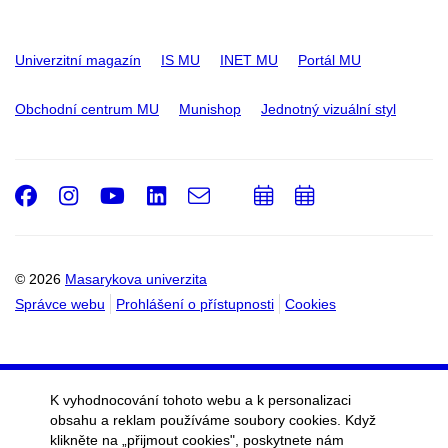
Univerzitní magazín
IS MU
INET MU
Portál MU
Obchodní centrum MU
Munishop
Jednotný vizuální styl
Facebook
Instagram
Youtube
LinkedIn
e-
Přidat
Přidat
Email
mail
do
do
kalendáře
kalendáře
© 2026
Masarykova univerzita
Správce webu
Prohlášení o přístupnosti
Cookies
K vyhodnocování tohoto webu a k personalizaci
obsahu a reklam používáme soubory cookies. Když
klikněte na „přijmout cookies", poskytnete nám