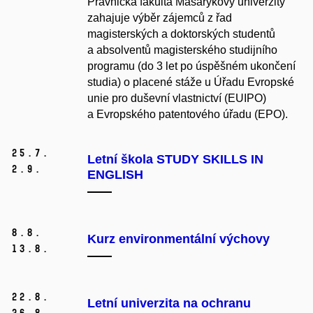
Právnická fakulta Masarykovy univerzity
zahajuje výběr zájemců z řad
magisterských a doktorských studentů
a absolventů magisterského studijního
programu (do 3 let po úspěšném ukončení
studia) o placené stáže u Úřadu Evropské
unie pro duševní vlastnictví (EUIPO)
a Evropského patentového úřadu (EPO).
25.
7.
Letní škola STUDY SKILLS IN
2.
9.
ENGLISH
8.
8.
Kurz environmentální výchovy
13.
8.
22.
8.
Letní univerzita na ochranu
26.
8.