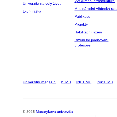
Výzkumná infrastruktura
Univerzita na celý život
Mezinárodní vědecká rad
E-přihláška
Publikace
Projekty
Habilitační řízení
Řízení ke jmenování
profesorem
Univerzitní magazín
IS MU
INET MU
Portál MU
© 2026
Masarykova univerzita