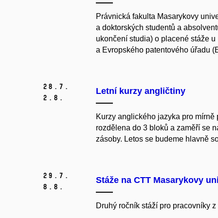
Právnická fakulta Masarykovy unive
a doktorských studentů a absolven
ukončení studia) o placené stáže u
a Evropského patentového úřadu (
28.
7.
Letní kurzy angličtiny
2.
8.
Kurzy anglického jazyka pro mírně p
rozdělena do 3 bloků a zaměří se n
zásoby. Letos se budeme hlavně sous
29.
7.
Stáže na CTT Masarykovy uni
8.
8.
Druhý ročník stáží pro pracovníky z 