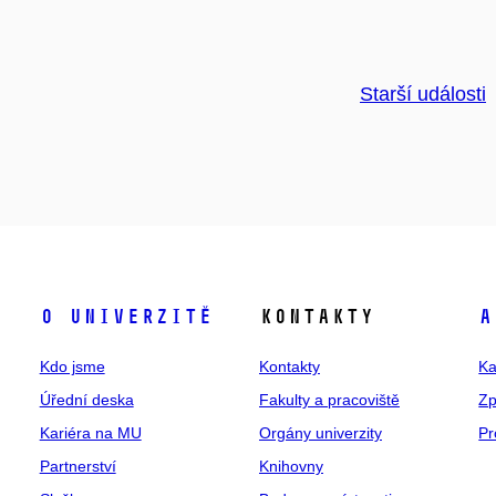
Starší události
O univerzitě
Kontakty
A
Kdo jsme
Kontakty
Ka
Úřední deska
Fakulty a pracoviště
Zp
Kariéra na MU
Orgány univerzity
Pr
Partnerství
Knihovny