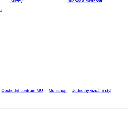
Služby
Budovy a místnosti
a
Obchodní centrum MU
Munishop
Jednotný vizuální styl