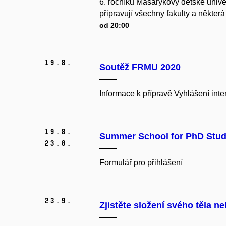
6. ročníku Masarykovy dětské univer
připravují všechny fakulty a někter
od 20:00
19.
8.
Soutěž FRMU 2020
Informace k přípravě Vyhlášení in
19.
8.
Summer School for PhD Stud
23.
8.
Formulář pro přihlášení
23.
9.
Zjistěte složení svého těla n