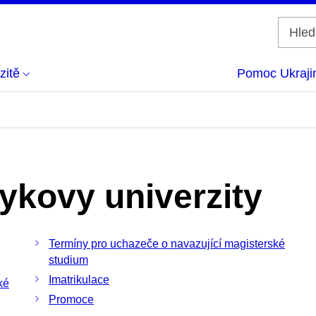
zitě
Pomoc Ukraji
ykovy univerzity
Termíny pro uchazeče o navazující magisterské
studium
Imatrikulace
ké
Promoce