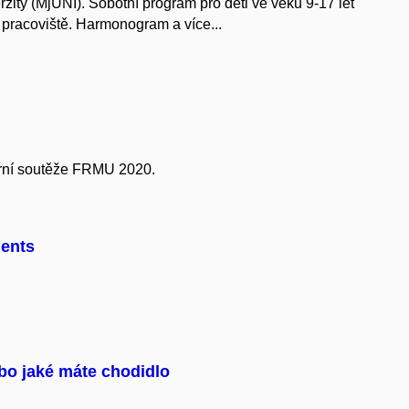
zity (MjUNI). Sobotní program pro děti ve věku 9-17 let
á pracoviště. Harmonogram a více...
terní soutěže FRMU 2020.
ents
ebo jaké máte chodidlo