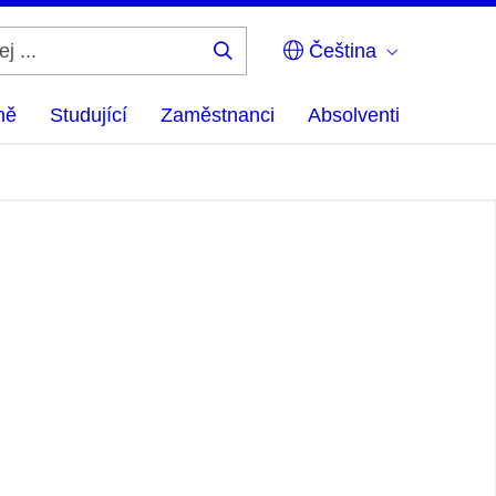
Čeština
Hledej
...
ně
Studující
Zaměstnanci
Absolventi