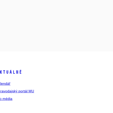
ktuálně
lendář
ravodajský portál MU
o média