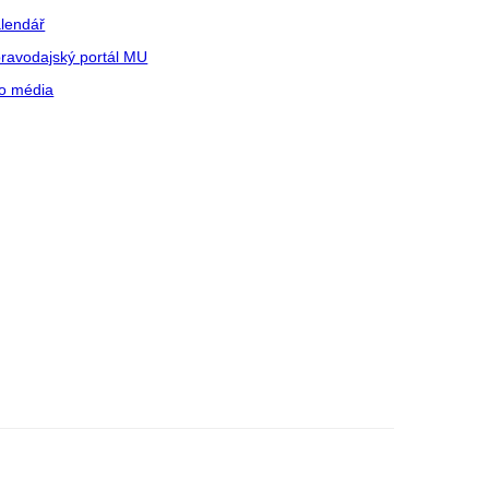
lendář
ravodajský portál MU
o média