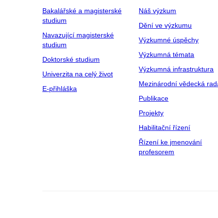
Bakalářské a magisterské
Náš výzkum
studium
Dění ve výzkumu
Navazující magisterské
Výzkumné úspěchy
studium
Výzkumná témata
Doktorské studium
Výzkumná infrastruktura
Univerzita na celý život
Mezinárodní vědecká rad
E-přihláška
Publikace
Projekty
Habilitační řízení
Řízení ke jmenování
profesorem