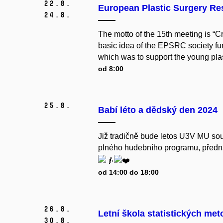
22.
8.
European Plastic Surgery Re
24.
8.
The motto of the 15th meeting is “Cr
basic idea of the EPSRC society f
which was to support the young pla
od 8:00
25.
8.
Babí léto a dědský den 2024
Již tradičně bude letos U3V MU souč
plného hudebního programu, předná
od 14:00 do 18:00
26.
8.
Letní škola statistických me
30.
8.