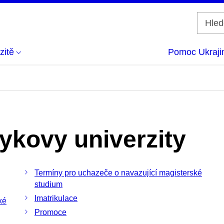
zitě
Pomoc Ukraji
ykovy univerzity
Termíny pro uchazeče o navazující magisterské
studium
Imatrikulace
ké
Promoce