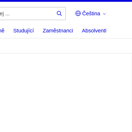
Čeština
Hledej
...
ně
Studující
Zaměstnanci
Absolventi