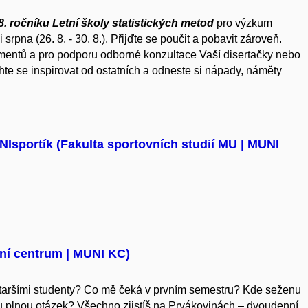
8. ročníku
Letní školy statistických metod
pro výzkum
srpna (26. 8. - 30. 8.). Přijďte se poučit a pobavit zároveň.
imentů a pro podporu odborné konzultace Vaší disertačky nebo
te se inspirovat od ostatních a odneste si nápady, náměty
NIsportík (Fakulta sportovních studií MU | MUNI
rní centrum | MUNI KC)
taršími studenty? Co mě čeká v prvním semestru? Kde seženu
vu plnou otázek? Všechno zjistíš na Prvákovinách – dvoudenní