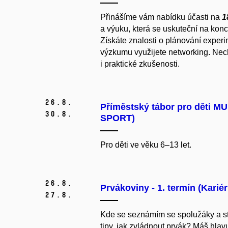
Přinášíme vám nabídku účasti na
1
a výuku, která se uskuteční na konci 
Získáte znalosti o plánování exper
výzkumu využijete networking. Nech
i praktické zkušenosti.
26.
8.
Příměstský tábor pro děti MU
30.
8.
SPORT)
Pro děti ve věku 6–13 let.
26.
8.
Prvákoviny - 1. termín (Karié
27.
8.
Kde se seznámím se spolužáky a s
tipy, jak zvládnout prvák? Máš hla