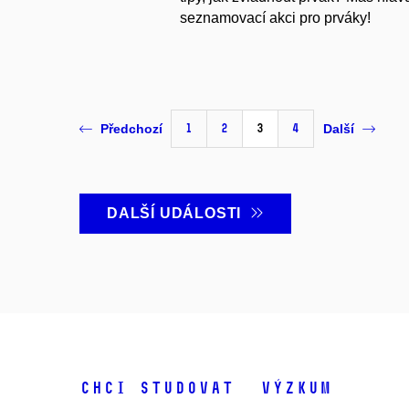
seznamovací akci pro prváky!
1
2
3
4
Předchozí
Další
DALŠÍ UDÁLOSTI
Chci studovat
Výzkum