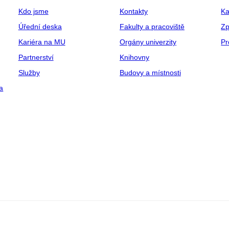
Kdo jsme
Kontakty
Ka
Úřední deska
Fakulty a pracoviště
Zp
Kariéra na MU
Orgány univerzity
Pr
Partnerství
Knihovny
Služby
Budovy a místnosti
a