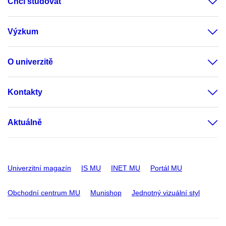
Chci studovat
Výzkum
O univerzitě
Kontakty
Aktuálně
Univerzitní magazín
IS MU
INET MU
Portál MU
Obchodní centrum MU
Munishop
Jednotný vizuální styl