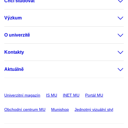
Chci studovat
Výzkum
O univerzitě
Kontakty
Aktuálně
Univerzitní magazín
IS MU
INET MU
Portál MU
Obchodní centrum MU
Munishop
Jednotný vizuální styl