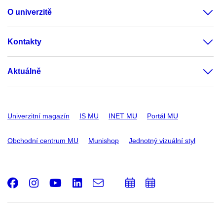
O univerzitě
Kontakty
Aktuálně
Univerzitní magazín
IS MU
INET MU
Portál MU
Obchodní centrum MU
Munishop
Jednotný vizuální styl
Facebook
Instagram
Youtube
LinkedIn
e-
Přidat
Přidat
Email
mail
do
do
kalendáře
kalendáře