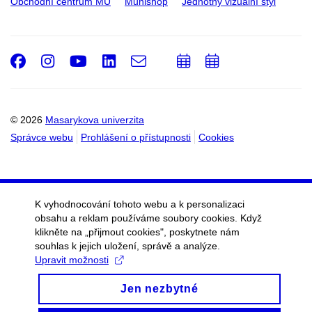
Obchodní centrum MU
Munishop
Jednotný vizuální styl
Facebook
Instagram
Youtube
LinkedIn
e-
Přidat
Přidat
Email
mail
do
do
kalendáře
kalendáře
© 2026
Masarykova univerzita
Správce webu
Prohlášení o přístupnosti
Cookies
K vyhodnocování tohoto webu a k personalizaci
obsahu a reklam používáme soubory cookies. Když
klikněte na „přijmout cookies", poskytnete nám
souhlas k jejich uložení, správě a analýze.
Upravit možnosti
Jen nezbytné