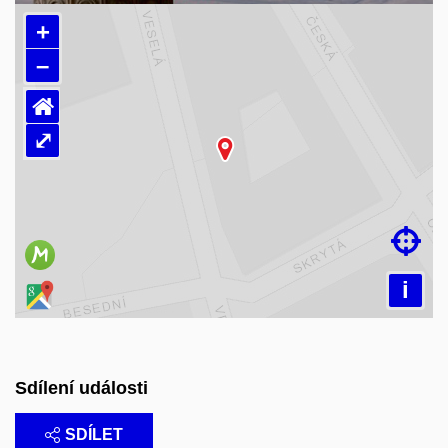
+
–
⌂
⤢
Načítám mapu…

i
Sdílení události
SDÍLET