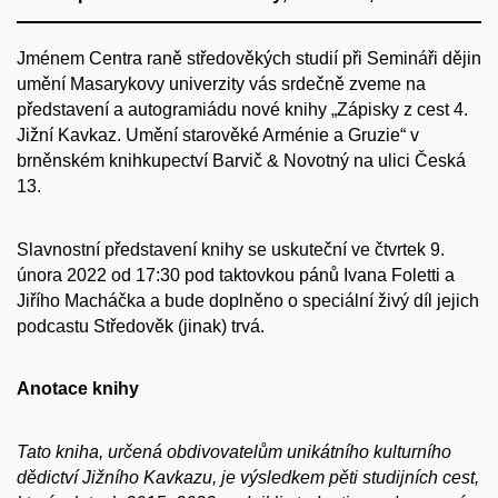
Jménem Centra raně středověkých studií při Semináři dějin
umění Masarykovy univerzity vás srdečně zveme na
představení a autogramiádu nové knihy „Zápisky z cest 4.
Jižní Kavkaz. Umění starověké Arménie a Gruzie“ v
brněnském knihkupectví Barvič & Novotný na ulici Česká
13.
Slavnostní představení knihy se uskuteční ve čtvrtek 9.
února 2022 od 17:30 pod taktovkou pánů Ivana Foletti a
Jiřího Macháčka a bude doplněno o speciální živý díl jejich
podcastu Středověk (jinak) trvá.
Anotace knihy
Tato kniha, určená obdivovatelům unikátního kulturního
dědictví Jižního Kavkazu, je výsledkem pěti studijních cest,