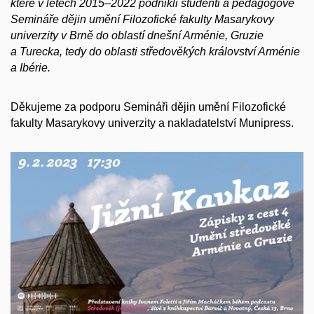
které v letech 2015–2022 podnikli studenti a pedagogové
Semináře dějin umění Filozofické fakulty Masarykovy
univerzity v Brně do oblastí dnešní Arménie, Gruzie
a Turecka, tedy do oblasti středověkých království Arménie
a Ibérie.
Děkujeme za podporu Semináři dějin umění Filozofické
fakulty Masarykovy univerzity a nakladatelství Munipress.