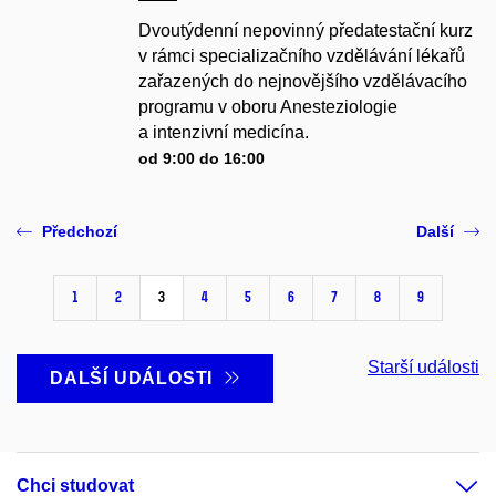
Dvoutýdenní nepovinný předatestační kurz
v rámci specializačního vzdělávání lékařů
zařazených do nejnovějšího vzdělávacího
programu v oboru Anesteziologie
a intenzivní medicína.
od 9:00 do 16:00
Předchozí
Další
1
2
3
4
5
6
7
8
9
Starší události
DALŠÍ UDÁLOSTI
Chci studovat