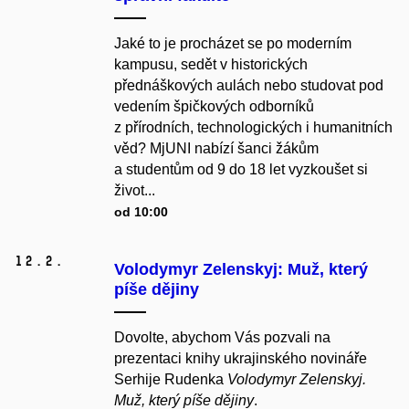
Jaké to je procházet se po moderním
kampusu, sedět v historických
přednáškových aulách nebo studovat pod
vedením špičkových odborníků
z přírodních, technologických i humanitních
věd? MjUNI nabízí šanci žákům
a studentům od 9 do 18 let vyzkoušet si
život...
od 10:00
12.
2.
Volodymyr Zelenskyj: Muž, který
píše dějiny
Dovolte, abychom Vás pozvali na
prezentaci knihy ukrajinského novináře
Serhije Rudenka
Volodymyr Zelenskyj.
Muž, který píše dějiny
.