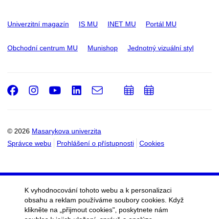
Univerzitní magazín
IS MU
INET MU
Portál MU
Obchodní centrum MU
Munishop
Jednotný vizuální styl
Facebook
Instagram
Youtube
LinkedIn
e-
Přidat
Přidat
Email
mail
do
do
kalendáře
kalendáře
© 2026
Masarykova univerzita
Správce webu
Prohlášení o přístupnosti
Cookies
K vyhodnocování tohoto webu a k personalizaci
obsahu a reklam používáme soubory cookies. Když
klikněte na „přijmout cookies", poskytnete nám