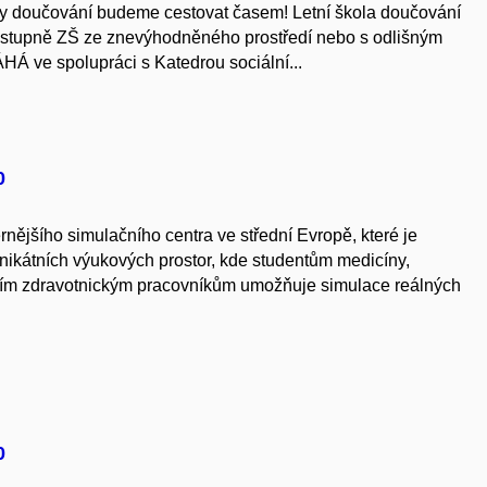
koly doučování budeme cestovat časem! Letní škola doučování
ho stupně ZŠ ze znevýhodněného prostředí nebo s odlišným
 ve spolupráci s Katedrou sociální...
0
ernějšího simulačního centra ve střední Evropě, které je
nikátních výukových prostor, kde studentům medicíny,
ším zdravotnickým pracovníkům umožňuje simulace reálných
0