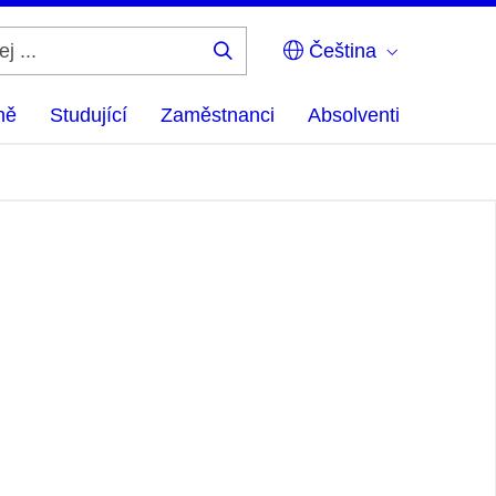
Čeština
Hledej
...
ně
Studující
Zaměstnanci
Absolventi