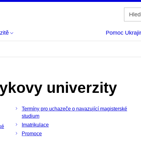
zitě
Pomoc Ukraji
ykovy univerzity
Termíny pro uchazeče o navazující magisterské
studium
Imatrikulace
ké
Promoce