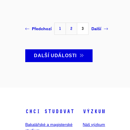
1
2
3
Předchozí
Další
DALŠÍ UDÁLOSTI
Chci studovat
Výzkum
Bakalářské a magisterské
Náš výzkum