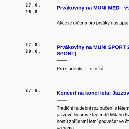
27.
8.
Prvákoviny na MUNI MED - vš
28.
8.
Akce je určena pro prváky nastupuj
27.
8.
Prvákoviny na MUNI SPORT 2/
28.
8.
SPORT)
Pro studenty 1. ročníků
27.
8.
Koncert na konci léta: Jazzo
Tradiční hudební rozloučení s léte
jazzové kytarové legendě Milanu K
hostů zpříjemní letní podvečer ve č
od 18:00