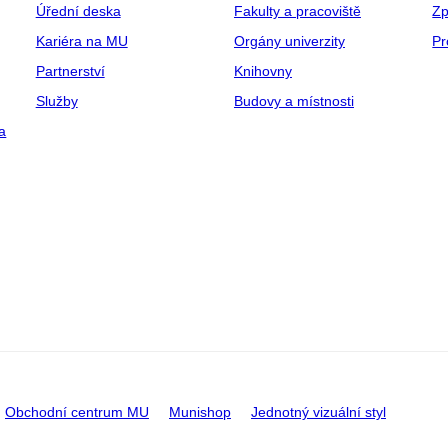
Úřední deska
Fakulty a pracoviště
Zp
Kariéra na MU
Orgány univerzity
Pr
Partnerství
Knihovny
Služby
Budovy a místnosti
a
Obchodní centrum MU
Munishop
Jednotný vizuální styl