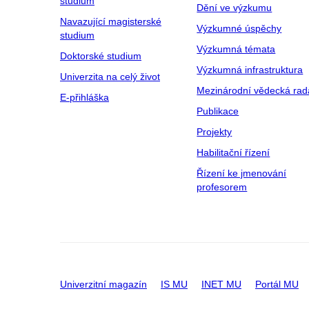
studium
Dění ve výzkumu
Navazující magisterské
Výzkumné úspěchy
studium
Výzkumná témata
Doktorské studium
Výzkumná infrastruktura
Univerzita na celý život
Mezinárodní vědecká rad
E-přihláška
Publikace
Projekty
Habilitační řízení
Řízení ke jmenování
profesorem
Univerzitní magazín
IS MU
INET MU
Portál MU