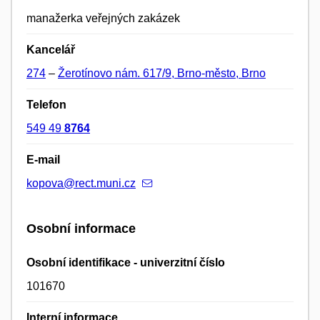
manažerka veřejných zakázek
Kancelář
274
–
Žerotínovo nám. 617/9, Brno-město, Brno
Telefon
549 49
8764
E-mail
kopova@rect.muni.cz
Osobní informace
Osobní identifikace - univerzitní číslo
101670
Interní informace