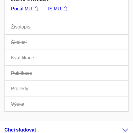
Portál MU
IS MU
Životopis
Školitel
Kvalifikace
Publikace
Projekty
Výuka
Chci studovat