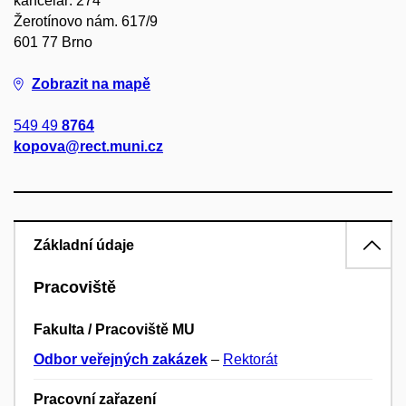
kancelář: 274
Žerotínovo nám. 617/9
601 77 Brno
Zobrazit na mapě
549 49
8764
kopova@rect.muni.cz
Základní údaje
Pracoviště
Fakulta / Pracoviště MU
Odbor veřejných zakázek
–
Rektorát
Pracovní zařazení