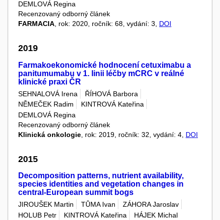
DEMLOVÁ Regina
Recenzovaný odborný článek
FARMACIA
, rok: 2020, ročník: 68, vydání: 3,
DOI
2019
Farmakoekonomické hodnocení cetuximabu a
panitumumabu v 1. linii léčby mCRC v reálné
klinické praxi ČR
SEHNALOVÁ Irena
ŘÍHOVÁ Barbora
NĚMEČEK Radim
KINTROVÁ Kateřina
DEMLOVÁ Regina
Recenzovaný odborný článek
Klinická onkologie
, rok: 2019, ročník: 32, vydání: 4,
DOI
2015
Decomposition patterns, nutrient availability,
species identities and vegetation changes in
central-European summit bogs
JIROUŠEK Martin
TŮMA Ivan
ZÁHORA Jaroslav
HOLUB Petr
KINTROVÁ Kateřina
HÁJEK Michal