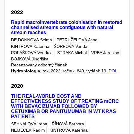
2022
Rapid macroinvertebrate colonisation in restored
channelised streams contiguous with natural
stream reaches
DE DONNOVÁ Selma
PETRUŽELOVÁ Jana
KINTROVÁ Kateřina
ŠORFOVÁ Vanda
POLÁŠKOVÁ Vendula
STRAKA Michal
VRBA Jaroslav
BOJKOVÁ Jindřiška
Recenzovaný odborný článek
Hydrobiologia
, rok: 2022, ročník: 849, vydání: 19,
DOI
2020
THE REAL-WORLD COST AND
EFFECTIVENESS STUDY OF TREATING mCRC
WITH BEVACIZUMAB FOLLOWED BY
CETUXIMAB OR PANITUMUMAB IN WT KRAS
PATIENTS
SEHNALOVÁ Irena
ŘÍHOVÁ Barbora
NĚMEČEK Radim
KINTROVÁ Kateřina