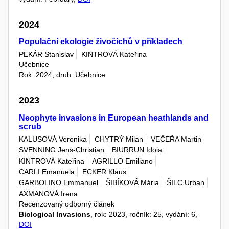
2024
Populační ekologie živočichů v příkladech
PEKÁR Stanislav
KINTROVÁ Kateřina
Učebnice
Rok: 2024, druh: Učebnice
2023
Neophyte invasions in European heathlands and
scrub
KALUSOVÁ Veronika
CHYTRÝ Milan
VEČEŘA Martin
SVENNING Jens-Christian
BIURRUN Idoia
KINTROVÁ Kateřina
AGRILLO Emiliano
CARLI Emanuela
ECKER Klaus
GARBOLINO Emmanuel
ŠIBÍKOVÁ Mária
ŠILC Urban
AXMANOVÁ Irena
Recenzovaný odborný článek
Biological Invasions
, rok: 2023, ročník: 25, vydání: 6,
DOI