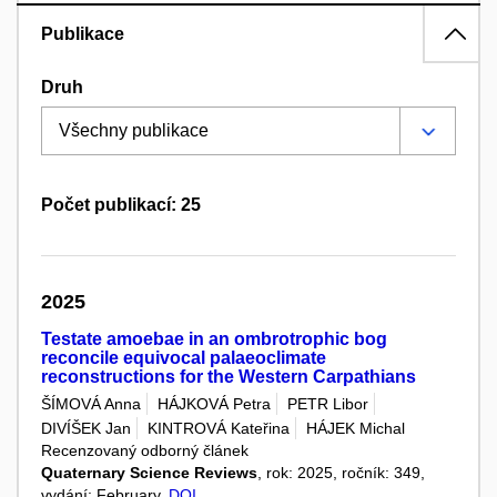
Publikace
Druh
Počet publikací: 25
2025
Testate amoebae in an ombrotrophic bog
reconcile equivocal palaeoclimate
reconstructions for the Western Carpathians
ŠÍMOVÁ Anna
HÁJKOVÁ Petra
PETR Libor
DIVÍŠEK Jan
KINTROVÁ Kateřina
HÁJEK Michal
Recenzovaný odborný článek
Quaternary Science Reviews
, rok: 2025, ročník: 349,
vydání: February,
DOI