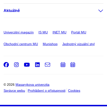
Aktuálně
Univerzitní magazín
IS MU
INET MU
Portál MU
Obchodní centrum MU
Munishop
Jednotný vizuální styl
Facebook
Instagram
Youtube
LinkedIn
e-
Přidat
Přidat
Email
mail
do
do
kalendáře
kalendáře
© 2026
Masarykova univerzita
Správce webu
Prohlášení o přístupnosti
Cookies