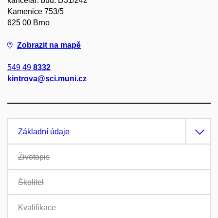
kancelář: bud. D31/242
Kamenice 753/5
625 00 Brno
Zobrazit na mapě
549 49
8332
kintrova@sci.muni.cz
Základní údaje
Životopis
Školitel
Kvalifikace