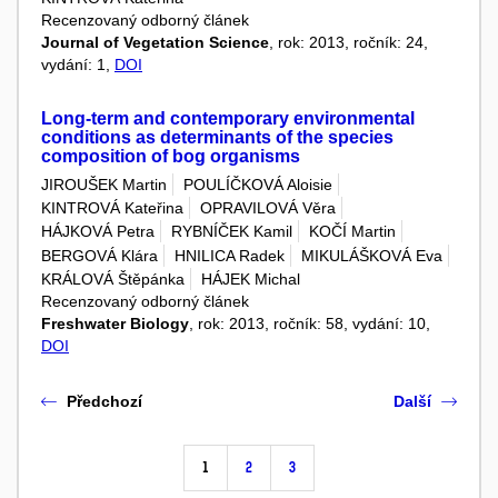
Recenzovaný odborný článek
Journal of Vegetation Science
, rok: 2013, ročník: 24,
vydání: 1,
DOI
Long-term and contemporary environmental
conditions as determinants of the species
composition of bog organisms
JIROUŠEK Martin
POULÍČKOVÁ Aloisie
KINTROVÁ Kateřina
OPRAVILOVÁ Věra
HÁJKOVÁ Petra
RYBNÍČEK Kamil
KOČÍ Martin
BERGOVÁ Klára
HNILICA Radek
MIKULÁŠKOVÁ Eva
KRÁLOVÁ Štěpánka
HÁJEK Michal
Recenzovaný odborný článek
Freshwater Biology
, rok: 2013, ročník: 58, vydání: 10,
DOI
Předchozí
Další
1
2
3