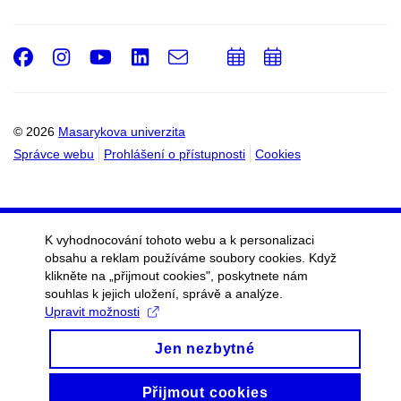
Facebook
Instagram
Youtube
LinkedIn
e-
Přidat
Přidat
Email
mail
do
do
kalendáře
kalendáře
© 2026
Masarykova univerzita
Správce webu
Prohlášení o přístupnosti
Cookies
K vyhodnocování tohoto webu a k personalizaci
obsahu a reklam používáme soubory cookies. Když
klikněte na „přijmout cookies", poskytnete nám
souhlas k jejich uložení, správě a analýze.
Upravit možnosti
Jen nezbytné
Přijmout cookies