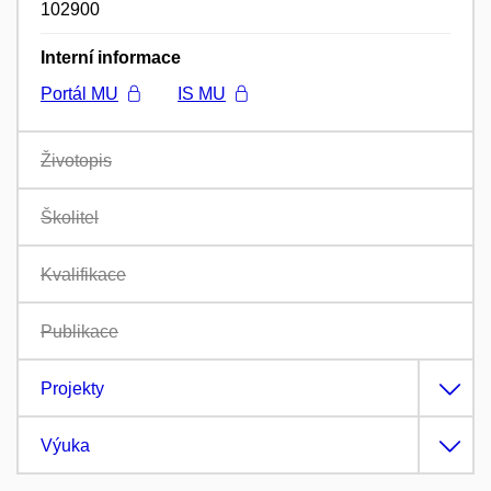
102900
Interní informace
Portál MU
IS MU
Životopis
Školitel
Kvalifikace
Publikace
Projekty
Výuka