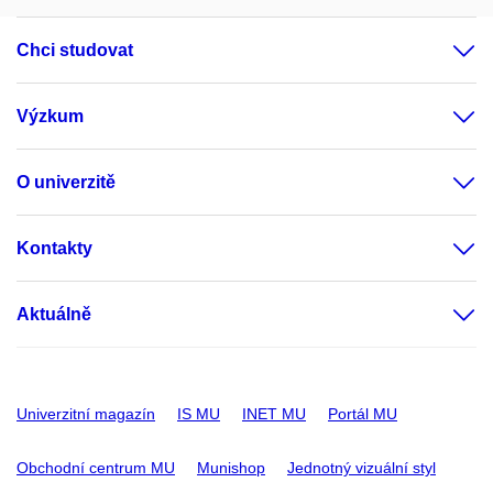
Chci studovat
Výzkum
O univerzitě
Kontakty
Aktuálně
Univerzitní magazín
IS MU
INET MU
Portál MU
Obchodní centrum MU
Munishop
Jednotný vizuální styl