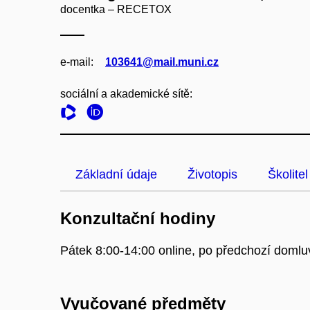
docentka – RECETOX
e‑mail:
103641@mail.muni.cz
sociální a akademické sítě:
Základní údaje
Životopis
Školitel
Konzultační hodiny
Pátek 8:00-14:00 online, po předchozí doml
Vyučované předměty