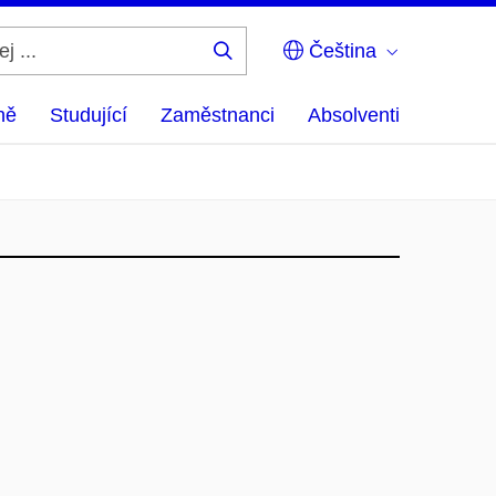
Čeština
Hledej
...
ně
Studující
Zaměstnanci
Absolventi