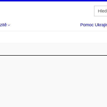
zitě
Pomoc Ukraji