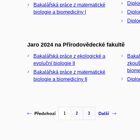
Diplo
Bakalářská práce z matematické
biologie a biomedicíny I
Diplo
Diplo
Jaro 2024 na Přírodovědecké fakultě
Bakalářská práce z ekologické a
Bakal
evoluční biologie II
zkouš
biome
Bakalářská práce z matematické
biologie a biomedicíny II
Diplo
1
2
3
Předchozí
Další