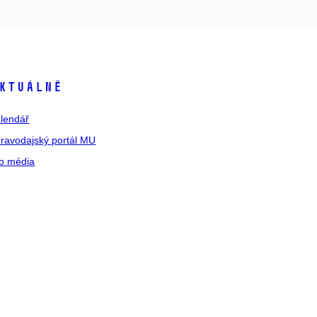
ktuálně
lendář
ravodajský portál MU
o média