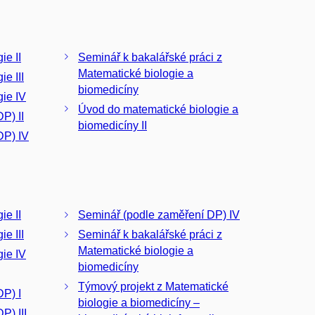
ie II
Seminář k bakalářské práci z
Matematické biologie a
e III
biomedicíny
ie IV
Úvod do matematické biologie a
P) II
biomedicíny II
DP) IV
ie II
Seminář (podle zaměření DP) IV
e III
Seminář k bakalářské práci z
Matematické biologie a
ie IV
biomedicíny
Týmový projekt z Matematické
P) I
biologie a biomedicíny –
P) III