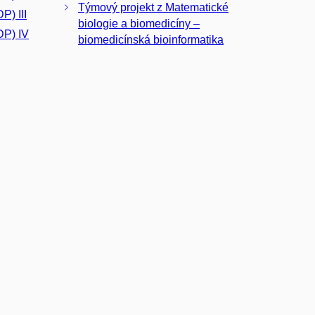
Týmový projekt z Matematické
P) III
biologie a biomedicíny –
DP) IV
biomedicínská bioinformatika