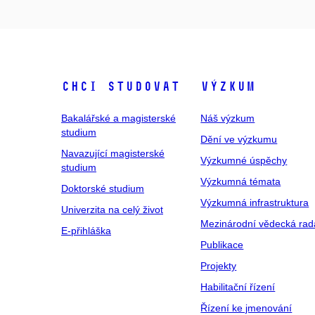
Chci studovat
Výzkum
Bakalářské a magisterské
Náš výzkum
studium
Dění ve výzkumu
Navazující magisterské
Výzkumné úspěchy
studium
Výzkumná témata
Doktorské studium
Výzkumná infrastruktura
Univerzita na celý život
Mezinárodní vědecká rad
E-přihláška
Publikace
Projekty
Habilitační řízení
Řízení ke jmenování