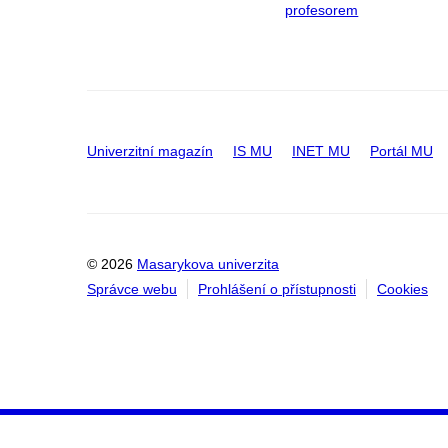
profesorem
Univerzitní magazín
IS MU
INET MU
Portál MU
© 2026
Masarykova univerzita
Správce webu
Prohlášení o přístupnosti
Cookies