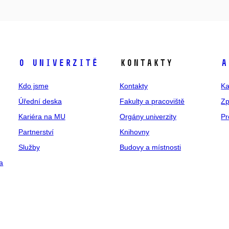
O univerzitě
Kontakty
A
Kdo jsme
Kontakty
Ka
Úřední deska
Fakulty a pracoviště
Zp
Kariéra na MU
Orgány univerzity
Pr
Partnerství
Knihovny
Služby
Budovy a místnosti
a