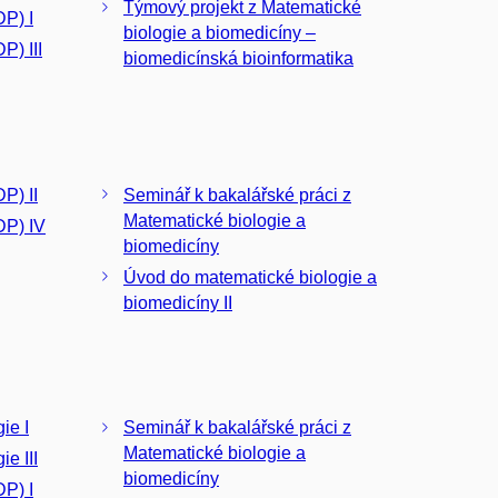
Týmový projekt z Matematické
P) I
biologie a biomedicíny –
P) III
biomedicínská bioinformatika
P) II
Seminář k bakalářské práci z
Matematické biologie a
DP) IV
biomedicíny
Úvod do matematické biologie a
biomedicíny II
ie I
Seminář k bakalářské práci z
Matematické biologie a
e III
biomedicíny
P) I