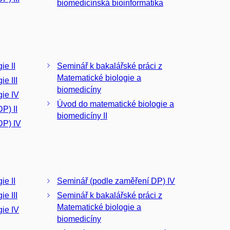
biomedicínská bioinformatika
ie II
Seminář k bakalářské práci z
Matematické biologie a
e III
biomedicíny
ie IV
Úvod do matematické biologie a
P) II
biomedicíny II
DP) IV
ie II
Seminář (podle zaměření DP) IV
e III
Seminář k bakalářské práci z
Matematické biologie a
ie IV
biomedicíny