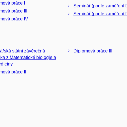
mová práce I
Seminář (podle zaměření D
mová práce III
Seminář (podle zaměření 
mová práce IV
ářská státní závěrečná
Diplomová práce III
ka z Matematické biologie a
dicíny
mová práce II