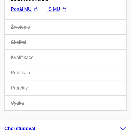
Portál MU
IS MU
Životopis
Školitel
Kvalifikace
Publikace
Projekty
Výuka
Chci studovat