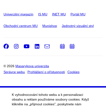
Univerzitní magazín
IS MU
INET MU
Portál MU
Obchodní centrum MU
Munishop
Jednotný vizuální styl
Facebook
Instagram
Youtube
LinkedIn
e-
Přidat
Přidat
Email
mail
do
do
kalendáře
kalendáře
© 2026
Masarykova univerzita
Správce webu
Prohlášení o přístupnosti
Cookies
K vyhodnocování tohoto webu a k personalizaci
obsahu a reklam používáme soubory cookies. Když
klikněte na „přijmout cookies", poskytnete nám